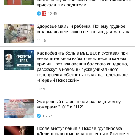
приехали и их родители
12:48
Здоровье мамы и ребенка. Почему грудное
вскармливание важно не только для малыша
11:25
Как победить боль в мышцах и суставах при
незначительном избыточном весе и каковы
причины возникновения болевого синдрома,
расскажут в новом выпуске уникального
телепроекта «Секреты тела» на телеканале
«Первый Псковский»
10:33
Экстренный вызов: в чем разница между
номерами "101" и "112"
13:33
После выступления в Пскове группировка
«Ленинград» отменила концерты в Якутске и