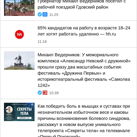
Губернатор Михаил Ведерников посетил с
рабочей поездкой Гдовский район
11:25
65% кандидатов на работу в возрасте 18–24
лет хотят работать удаленно — hh.ru
11:18
Михаил Ведерников: У мемориального
комплекса «Александр Невский с дружиной»
прошли сразу два масштабных события:
фестиваль «Дружина Первых» и
историкотеатральный фестиваль «Самолва
1242»
10:39
Как победить боль в мышцах и суставах при
незначительном избыточном весе и каковы
причины возникновения болевого синдрома,
расскажут в новом выпуске уникального
телепроекта «Секреты тела» на телеканале
«Первый Псковский»