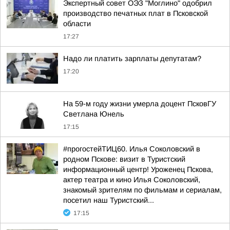
Экспертный совет ОЭЗ "Моглино" одобрил
производство печатных плат в Псковской
области
17:27
Надо ли платить зарплаты депутатам?
17:20
На 59-м году жизни умерла доцент ПсковГУ
Светлана Юнель
17:15
#прогостейТИЦ60. Илья Соколовский в
родном Пскове: визит в Туристский
информационный центр! Уроженец Пскова,
актер театра и кино Илья Соколовский,
знакомый зрителям по фильмам и сериалам,
посетил наш Туристский...
17:15