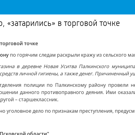
, «затарились» в торговой точке
 торговой точке
йону
по горячим следам раскрыли кражу из сельского ма
газина в деревне Новая Уситва Палкинского муниципа
средств личной гигиены, а также денег. Причиненный 
тделения полиции по Палкинскому району провели н
ршении данного противоправного деяния. Ими оказалис
ругой – старшеклассник.
но уголовное дело по признакам преступления, предус
Псковской области"