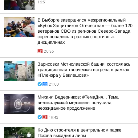
16:51
В Выборге завершился межрегиональный
«Кубок Защитников Отечества» — более 120
ветеранов СВО из регионов Северо-Запада
соревновались в разных спортивных
дисциплинах
20:36
Зарисовки Мстиславской башни: состоялась
традиционная творческая встреча в рамках
«Пленэра у Беклешова»
21:00
Михаил Ведерников: #ТемаДня. . Тема
великолукской медицины получила
неожиданное продолжение
19:42
Ко Дню строителя в центральном парке
Пскова высадили липы