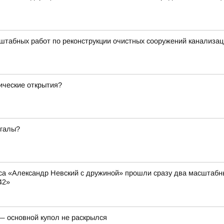
табных работ по реконструкции очистных сооружений канализац
мические открытия?
егалы?
са «Александр Невский с дружиной» прошли сразу два масштабн
42»
— основной купол не раскрылся