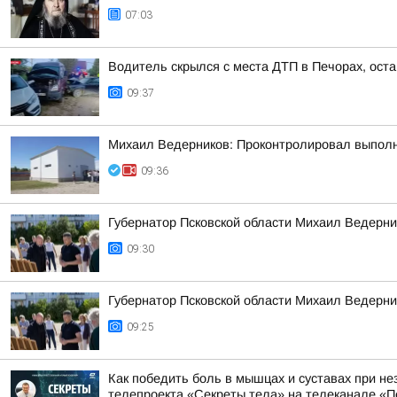
07:03
Водитель скрылся с места ДТП в Печорах, ост
09:37
Михаил Ведерников: Проконтролировал выполн
09:36
Губернатор Псковской области Михаил Ведерник
09:30
Губернатор Псковской области Михаил Ведерник
09:25
Как победить боль в мышцах и суставах при не
телепроекта «Секреты тела» на телеканале «П