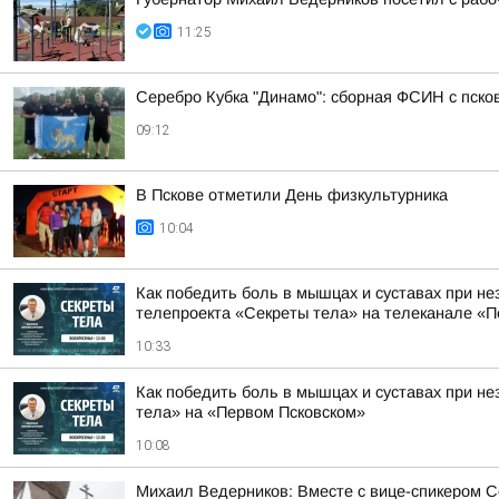
11:25
Серебро Кубка "Динамо": сборная ФСИН с пско
09:12
В Пскове отметили День физкультурника
10:04
Как победить боль в мышцах и суставах при не
телепроекта «Секреты тела» на телеканале «П
10:33
Как победить боль в мышцах и суставах при н
тела» на «Первом Псковском»
10:08
Михаил Ведерников: Вместе с вице-спикером 