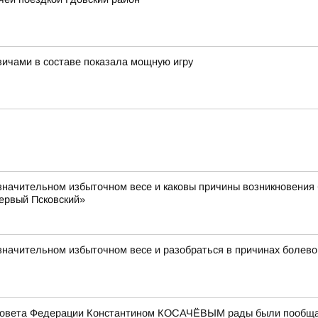
вичами в составе показала мощную игру
значительном избыточном весе и каковы причины возникновения 
ервый Псковский»
езначительном избыточном весе и разобраться в причинах болев
Совета Федерации Константином КОСАЧЁВЫМ рады были пообщать