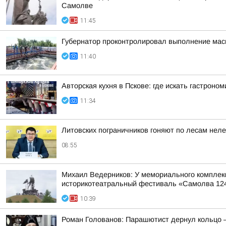
Самолве
11:45
Губернатор проконтролировал выполнение масш
11:40
Авторская кухня в Пскове: где искать гастроно
11:34
Литовских пограничников гоняют по лесам нел
08:55
Михаил Ведерников: У мемориального комплек
историкотеатральный фестиваль «Самолва 12
10:39
Роман Голованов: Парашютист дернул кольцо 