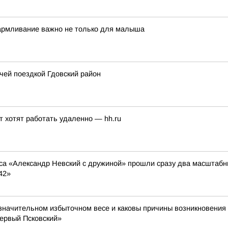
кармливание важно не только для малыша
чей поездкой Гдовский район
т хотят работать удаленно — hh.ru
са «Александр Невский с дружиной» прошли сразу два масштабн
42»
езначительном избыточном весе и каковы причины возникновения 
Первый Псковский»