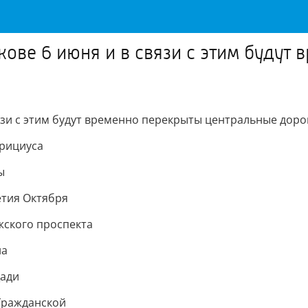
кове 6 июня и в связи с этим будут
язи с этим будут временно перекрыты центральные доро
брициуса
ы
етия Октября
жского проспекта
на
щади
 Гражданской