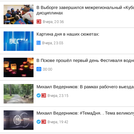
В Выборге завершился межрегиональный «Кубо
дисциплинах
Вчера, 20:36
Картина дня в наших сюжетах:
Вчера, 23:03
В Пскове прошёл первый день Фестиваля водн
00:00
Михаил Ведерников: В рамках рабочего выезда
Вчера, 23:15
Михаил Ведерников: #ТемаДня. . Тема велико
Вчера, 19:42