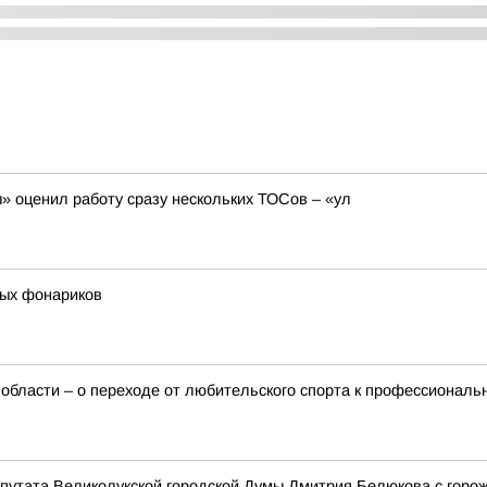
 оценил работу сразу нескольких ТОСов – «ул
ных фонариков
 области – о переходе от любительского спорта к профессионал
епутата Великолукской городской Думы Дмитрия Белюкова с горо