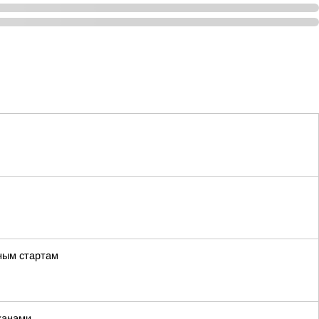
ьным стартам
жанами