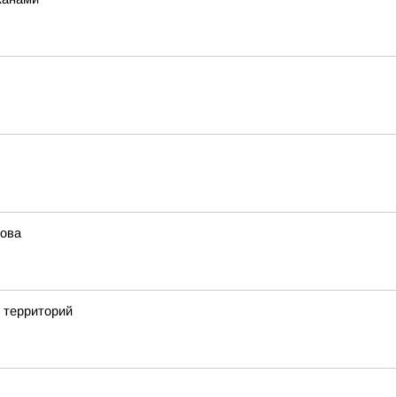
мова
х территорий