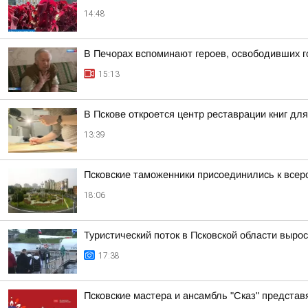
14:48
В Печорах вспоминают героев, освободивших г
15:13
В Пскове откроется центр реставрации книг дл
13:39
Псковские таможенники присоединились к всер
18:06
Туристический поток в Псковской области выро
17:38
Псковские мастера и ансамбль "Сказ" представ