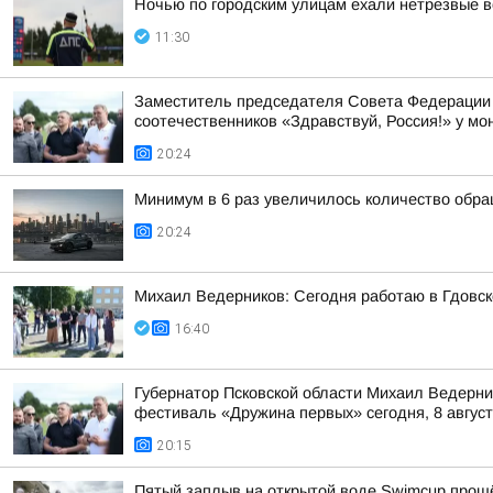
Ночью по городским улицам ехали нетрезвые 
11:30
Заместитель председателя Совета Федерации 
соотечественников «Здравствуй, Россия!» у мон
20:24
Минимум в 6 раз увеличилось количество обра
20:24
Михаил Ведерников: Сегодня работаю в Гдовс
16:40
Губернатор Псковской области Михаил Ведерни
фестиваль «Дружина первых» сегодня, 8 августа
20:15
Пятый заплыв на открытой воде Swimcup прошё