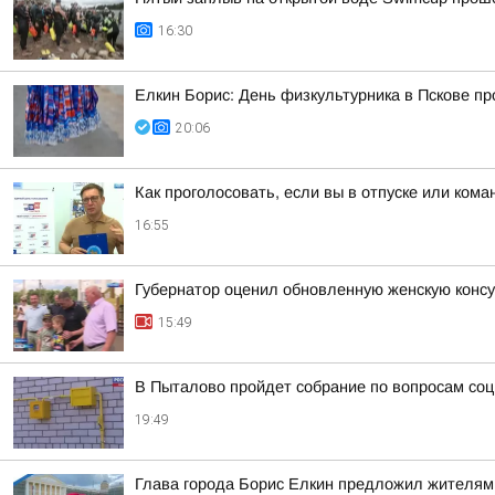
16:30
Елкин Борис: День физкультурника в Пскове пр
20:06
Как проголосовать, если вы в отпуске или ком
16:55
Губернатор оценил обновленную женскую консу
15:49
В Пыталово пройдет собрание по вопросам со
19:49
Глава города Борис Елкин предложил жителям 