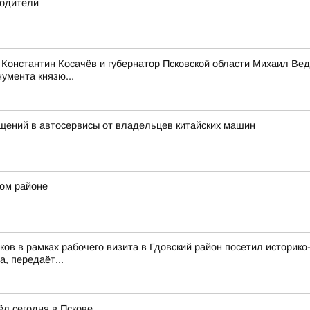
водители
Константин Косачёв и губернатор Псковской области Михаил Вед
умента князю...
щений в автосервисы от владельцев китайских машин
ком районе
ков в рамках рабочего визита в Гдовский район посетил истори
, передаёт...
л сегодня в Пскове