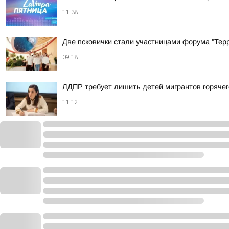
11:38
Две псковички стали участницами форума "Тер
09:18
ЛДПР требует лишить детей мигрантов горячег
11:12