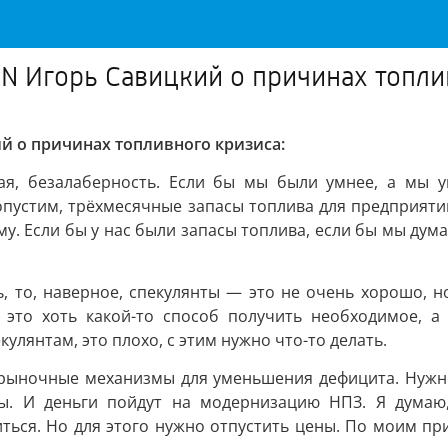
N Игорь Савицкий о причинах топли
й о причинах топливного кризиса:
мая, безалаберность. Если бы мы были умнее, а мы
 допустим, трёхмесячные запасы топлива для предприят
у. Если бы у нас были запасы топлива, если бы мы дум
ь, то, наверное, спекулянты — это не очень хорошо, н
, это хоть какой-то способ получить необходимое, 
улянтам, это плохо, с этим нужно что-то делать.
ь рыночные механизмы для уменьшения дефицита. Нужно
ы. И деньги пойдут на модернизацию НПЗ. Я думаю, 
ться. Но для этого нужно отпустить цены. По моим при