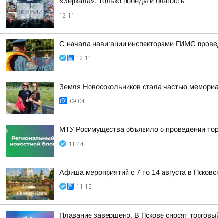
«Зеркала»: Только победы и благость
12:11
С начала навигации инспекторами ГИМС прове
12:11
Земля Новосокольников стала частью мемориа
09:04
МТУ Росимущества объявило о проведении тор
11:44
Афиша мероприятий с 7 по 14 августа в Псковс
11:15
Плавание завершено. В Пскове сносят торговы