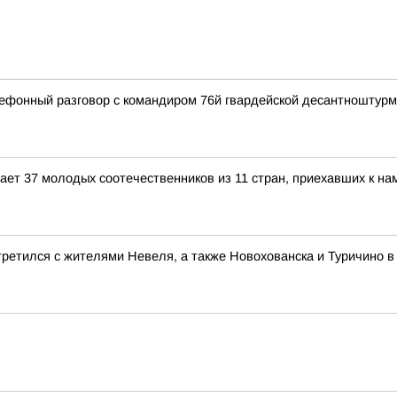
ефонный разговор с командиром 76й гвардейской десантноштур
ет 37 молодых соотечественников из 11 стран, приехавших к на
ретился с жителями Невеля, а также Новохованска и Туричино в