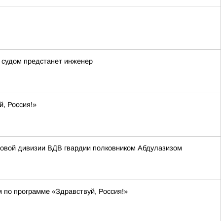
д судом предстанет инженер
й, Россия!»
мовой дивизии ВДВ гвардии полковником Абдулазизом
м по программе «Здравствуй, Россия!»