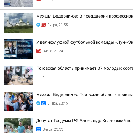
Михаил Ведерников: В преддверии профессиона
Вчера, 21:55
У великолукской футбольной команды «Луки-Э
Вчера, 21:24
Псковская область принимает 37 молодых сооте
00:39
Михаил Ведерников: Псковская область принима
Вчера, 23:45
Депутат Госдумы РФ Александр Козловский вст
Вчера, 23:33