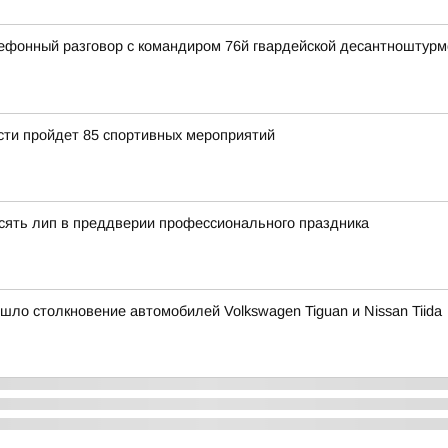
ефонный разговор с командиром 76й гвардейской десантноштур
асти пройдет 85 спортивных мероприятий
сять лип в преддверии профессионального праздника
ошло столкновение автомобилей Volkswagen Tiguan и Nissan Tiida