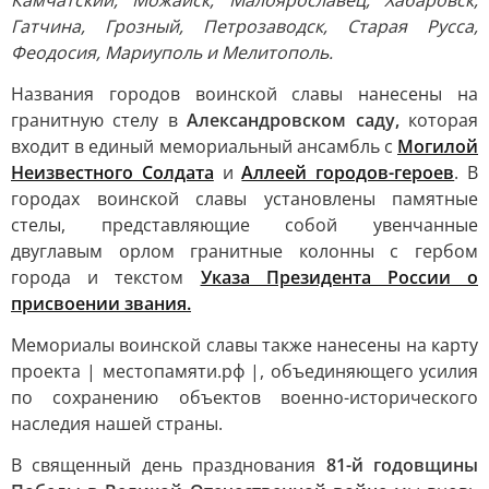
Камчатский, Можайск, Малоярославец, Хабаровск,
Гатчина, Грозный, Петрозаводск, Старая Русса,
Феодосия, Мариуполь и Мелитополь.
Названия городов воинской славы нанесены на
гранитную стелу в
Александровском саду,
которая
входит в единый мемориальный ансамбль с
Могилой
Неизвестного Солдата
и
Аллеей городов-героев
. В
городах воинской славы установлены памятные
стелы, представляющие собой увенчанные
двуглавым орлом гранитные колонны с гербом
города и текстом
Указа Президента России о
присвоении звания.
Мемориалы воинской славы также нанесены на карту
проекта | местопамяти.рф |, объединяющего усилия
по сохранению объектов военно-исторического
наследия нашей страны.
В священный день празднования
81-й годовщины