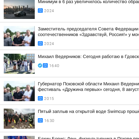
Минимум в 6 раз увеличилось количество обра
20:24
Заместитель председателя Совета Федерации 
соотечественников «Здравствуй, Россия!» у мон
20:24
Михаил Ведерников: Сегодня работаю в Гдовс
16:40
Губернатор Псковской области Михаил Ведерни
фестиваль «Дружина первых» сегодня, 8 августа
20:15
Пятый заплыв на открытой воде Swimcup прошё
16:30
Елкин Борис: День физкультурника в Пскове пр