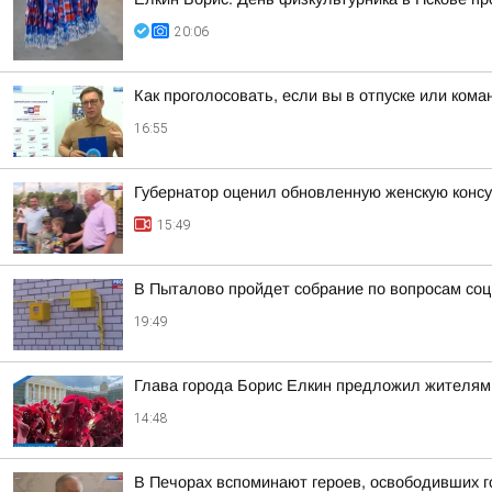
20:06
Как проголосовать, если вы в отпуске или ком
16:55
Губернатор оценил обновленную женскую консу
15:49
В Пыталово пройдет собрание по вопросам со
19:49
Глава города Борис Елкин предложил жителям 
14:48
В Печорах вспоминают героев, освободивших г