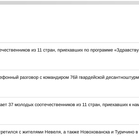
чественников из 11 стран, приехавших по программе «Здравству
ефонный разговор с командиром 76й гвардейской десантноштур
ет 37 молодых соотечественников из 11 стран, приехавших к на
ретился с жителями Невеля, а также Новохованска и Туричино в