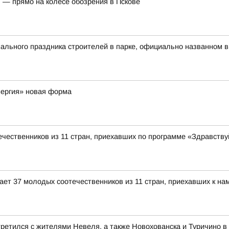
 — прямо на колесе обозрения в Пскове
льного праздника строителей в парке, официально названном в
нергия» новая форма
чественников из 11 стран, приехавших по программе «Здравствуй
ет 37 молодых соотечественников из 11 стран, приехавших к нам
ретился с жителями Невеля, а также Новохованска и Туричино в