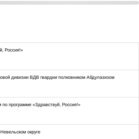
й, Россия!»
мовой дивизии ВДВ гвардии полковником Абдулазизом
м по программе «Здравствуй, Россия!»
 Невельском округе