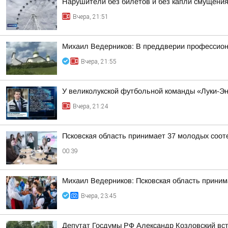
Нарушители без билетов и без капли смущения
Вчера, 21:51
Михаил Ведерников: В преддверии профессиона
Вчера, 21:55
У великолукской футбольной команды «Луки-Э
Вчера, 21:24
Псковская область принимает 37 молодых сооте
00:39
Михаил Ведерников: Псковская область принима
Вчера, 23:45
Депутат Госдумы РФ Александр Козловский вст