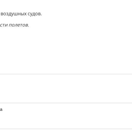
 воздушных судов.
ти полетов.
та