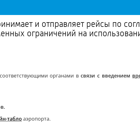
инимает и отправляет рейсы по сог
менных ограничений на использован
соответствующими органами в
связи с введением
вр
в.
йн-табло
аэропорта.