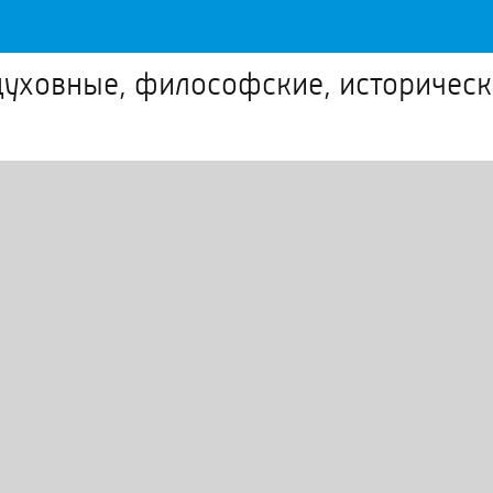
духовные, философские, историческ