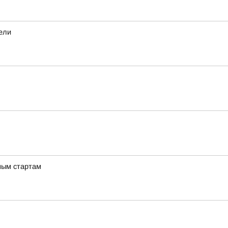
дели
ным стартам