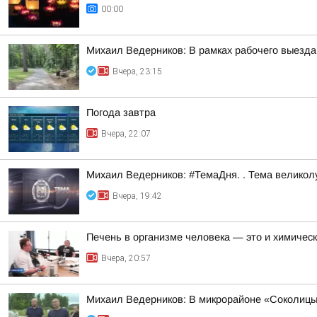
00:00
Михаил Ведерников: В рамках рабочего выезда
Вчера, 23:15
Погода завтра
Вчера, 22:07
Михаил Ведерников: #ТемаДня. . Тема велико
Вчера, 19:42
Печень в организме человека — это и химическ
Вчера, 20:57
Михаил Ведерников: В микрорайоне «Соколицы»