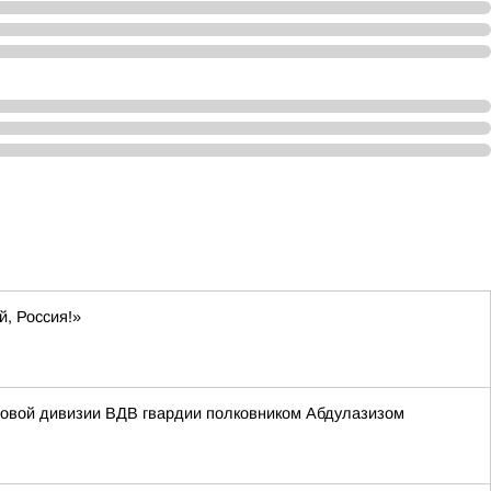
й, Россия!»
мовой дивизии ВДВ гвардии полковником Абдулазизом