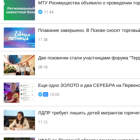
МТУ Росимущества объявило о проведении тор
11:44
Плавание завершено. В Пскове сносят торговы
11:38
Две псковички стали участницами форума "Тер
09:18
Еще одно ЗОЛОТО и два СЕРЕБРА на Первенст
10:03
ЛДПР требует лишить детей мигрантов горячег
11:12