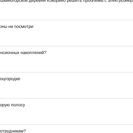
шкиногорской деревни Кокорино решить проблемы с электроэнер
роны ни посмотри
енсионных накоплений?
оцгородке
торую полосу
сотрудникам?