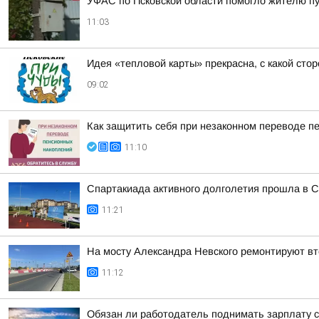
УФАС по Псковской области помогло жителю пу
11:03
Идея «тепловой карты» прекрасна, с какой сто
09:02
Как защитить себя при незаконном переводе п
11:10
Спартакиада активного долголетия прошла в С
11:21
На мосту Александра Невского ремонтируют в
11:12
Обязан ли работодатель поднимать зарплату 