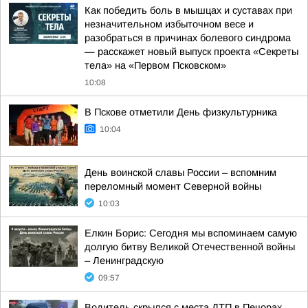
Как победить боль в мышцах и суставах при
незначительном избыточном весе и
разобраться в причинах болевого синдрома
— расскажет новый выпуск проекта «Секреты
тела» на «Первом Псковском»
10:08
В Пскове отметили День физкультурника
10:04
День воинской славы России – вспомним
переломный момент Северной войны
10:03
Елкин Борис: Сегодня мы вспоминаем самую
долгую битву Великой Отечественной войны
– Ленинградскую
09:57
Водитель скрылся с места ДТП в Печорах,