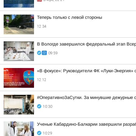
Теперь только с левой стороны
12:34
В Вологде завершился федеральный этап Всер
09:59
«В фокусе»: Руководители ФК «Луки-Энергия» о
12:12
#ОперативноЗаСутки. За минувшие дежурные су
10:30
Ученые Кабардино-Балкарии завершили разраб
10:29