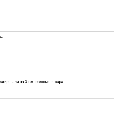
р»
агировали на 3 техногенных пожара