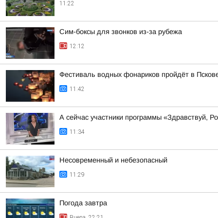
11:22
Сим-боксы для звонков из-за рубежа
12:12
Фестиваль водных фонариков пройдёт в Пскове 
11:42
А сейчас участники программы «Здравствуй, Р
11:34
Несовременный и небезопасный
11:29
Погода завтра
Вчера, 22:21