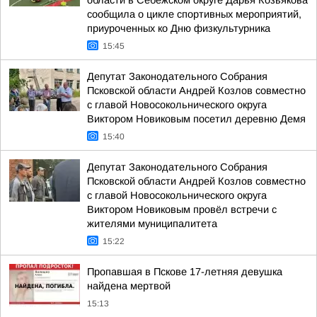
области в Себежском округе Дарья Козьякова
сообщила о цикле спортивных мероприятий,
приуроченных ко Дню физкультурника
15:45
Депутат Законодательного Собрания
Псковской области Андрей Козлов совместно
с главой Новосокольнического округа
Виктором Новиковым посетил деревню Демя
15:40
Депутат Законодательного Собрания
Псковской области Андрей Козлов совместно
с главой Новосокольнического округа
Виктором Новиковым провёл встречи с
жителями муниципалитета
15:22
Пропавшая в Пскове 17-летняя девушка
найдена мертвой
15:13