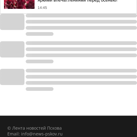
яркими впечатлениями перед осенью!
14:45
© Лента новостей Пскова
Email:
info@news-pskov.ru