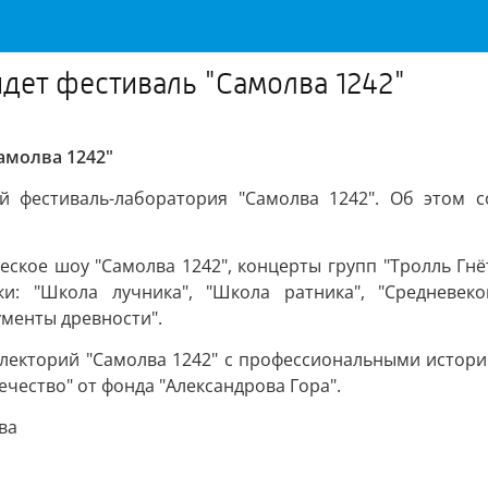
йдет фестиваль "Самолва 1242"
амолва 1242"
ный фестиваль-лаборатория "Самолва 1242". Об этом
кое шоу "Самолва 1242", концерты групп "Тролль Гнёт
и: "Школа лучника", "Школа ратника", "Средневеко
ументы древности".
лекторий "Самолва 1242" с профессиональными истор
ечество" от фонда "Александрова Гора".
ва