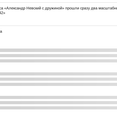
са «Александр Невский с дружиной» прошли сразу два масштабн
42»
та