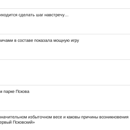
риходится сделать шаг навстречу…
вичами в составе показала мощную игру
м парке Пскова
значительном избыточном весе и каковы причины возникновения 
ервый Псковский»