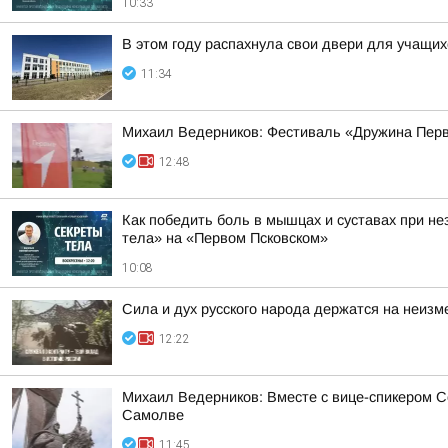
10:33
В этом году распахнула свои двери для учащих
11:34
Михаил Ведерников: Фестиваль «Дружина Первы
12:48
Как победить боль в мышцах и суставах при н
тела» на «Первом Псковском»
10:08
Сила и дух русского народа держатся на неизм
12:22
Михаил Ведерников: Вместе с вице-спикером 
Самолве
11:45