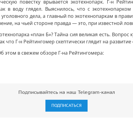
ическую повестку врывается экотехнопарк. Г-н Рейти
как в воду глядел. Выяснилось, что с экотехнопарком
 уголовного дела, а главный по экотехнопаркам в прав
нение, на чьей стороне правда — это, при известной лов
котехнопарка «план Б»? Тайна сия великая есть. Вопрос
ак что Г-н Рейтингомер скептически глядит на развитие
Об этом в свежем обзоре Г-на Рейтингомера:
Подписывайтесь на наш Telegram-канал
ПОДПИСАТЬСЯ