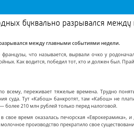
одных буквально разрывался между
 разрывался между главными событиями недели.
е французы, что называется, вырвали очко у родонача
ных. Как водится, победил тот, кто и должен был. Пра
 по всему, переживает тяжелые времена. Трудно понять
ния суда. Тут «Кабош» банкротят, там «Кабош» не пла
 — более 210 млн рублей только перед налоговой.
 в свое время оказалась печорская «Еврокерамика», и
 молочное производство прекратило свое существовани