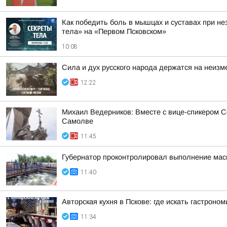
Как победить боль в мышцах и суставах при н
тела» на «Первом Псковском»
10:08
Сила и дух русского народа держатся на неизм
12:22
Михаил Ведерников: Вместе с вице-спикером 
Самолве
11:45
Губернатор проконтролировал выполнение масш
11:40
Авторская кухня в Пскове: где искать гастроно
11:34