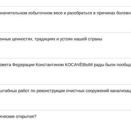
езначительном избыточном весе и разобраться в причинах болев
енных ценностях, традициях и устоях нашей страны
Совета Федерации Константином КОСАЧЁВЫМ рады были пообщать
табных работ по реконструкции очистных сооружений канализац
мические открытия?