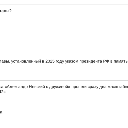
егалы?
славы, установленный в 2025 году указом президента РФ в памя
са «Александр Невский с дружиной» прошли сразу два масштабн
42»
та