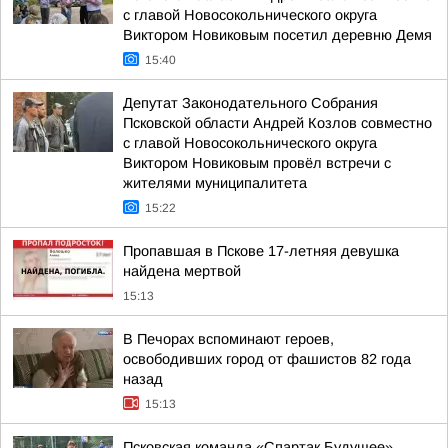
с главой Новосокольнического округа
Виктором Новиковым посетил деревню Демя
15:40
Депутат Законодательного Собрания
Псковской области Андрей Козлов совместно
с главой Новосокольнического округа
Виктором Новиковым провёл встречи с
жителями муниципалитета
15:22
Пропавшая в Пскове 17-летняя девушка
найдена мертвой
15:13
В Печорах вспоминают героев,
освободивших город от фашистов 82 года
назад
15:13
Псковская команда «Спартак Будущее»