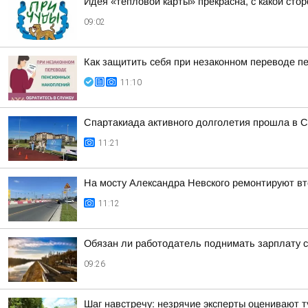
Идея «тепловой карты» прекрасна, с какой сто
09:02
Как защитить себя при незаконном переводе п
11:10
Спартакиада активного долголетия прошла в С
11:21
На мосту Александра Невского ремонтируют в
11:12
Обязан ли работодатель поднимать зарплату 
09:26
Шаг навстречу: незрячие эксперты оценивают т