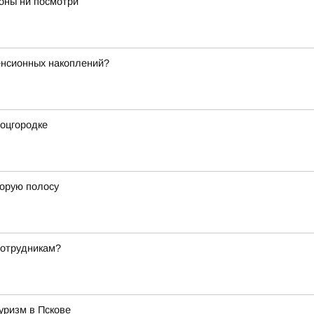
роны ни посмотри
енсионных накоплений?
оцгородке
торую полосу
сотрудникам?
уризм в Пскове