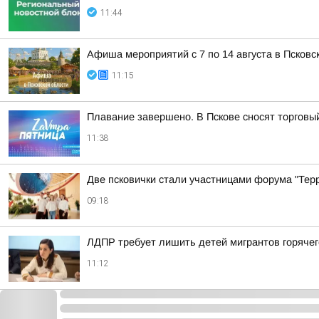
11:44
Афиша мероприятий с 7 по 14 августа в Псковс
11:15
Плавание завершено. В Пскове сносят торговы
11:38
Две псковички стали участницами форума "Тер
09:18
ЛДПР требует лишить детей мигрантов горячег
11:12