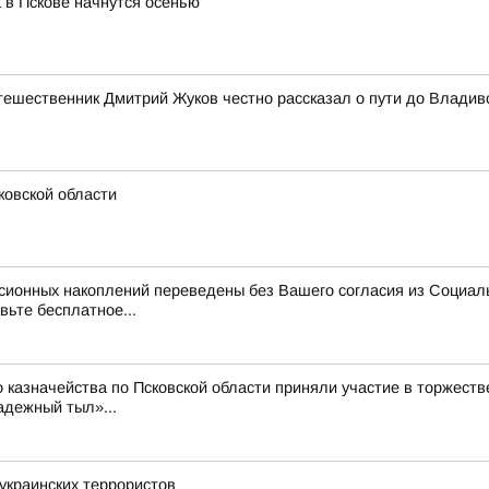
 в Пскове начнутся осенью
утешественник Дмитрий Жуков честно рассказал о пути до Владив
ковской области
нсионных накоплений переведены без Вашего согласия из Социал
вьте бесплатное...
 казначейства по Псковской области приняли участие в торжест
адежный тыл»...
украинских террористов