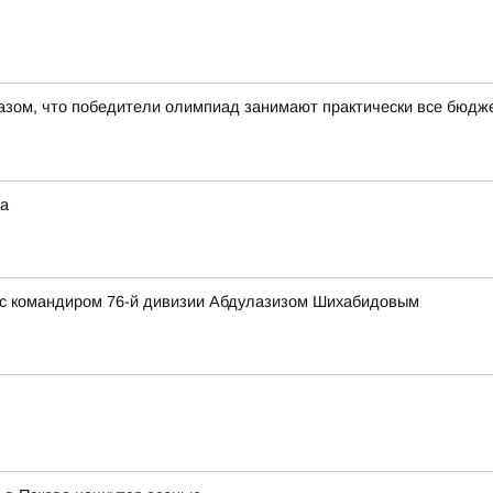
азом, что победители олимпиад занимают практически все бюдже
та
 с командиром 76-й дивизии Абдулазизом Шихабидовым