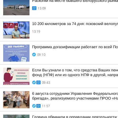
Раскопки на месте бывшего Белорусского рынка
13:09
10 200 километров за 74 дня: псковский велоп
13:19
Программа догазификации работает по всей Пс
09:10
Если Вы узнали о том, что средства Ваших пе
фонд (НПФ) или из одного НПФ в другой, напра
09:43
6 августа сотрудники Управления Федерального
бригада», реализуемого участниками ПРОО «Н
11:57
Гдовича обвинили в оправдании деятельности 