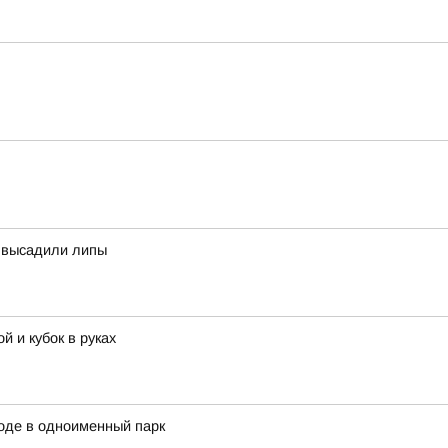
а высадили липы
й и кубок в руках
ходе в одноименный парк