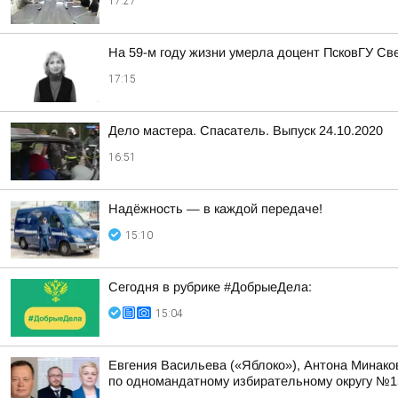
17:27
На 59-м году жизни умерла доцент ПсковГУ С
17:15
Дело мастера. Спасатель. Выпуск 24.10.2020
16:51
Надёжность — в каждой передаче!
15:10
Сегодня в рубрике #ДобрыеДела:
15:04
Евгения Васильева («Яблоко»), Антона Минако
по одномандатному избирательному округу №1