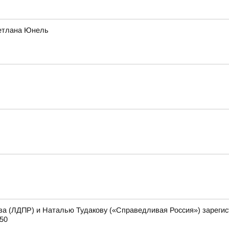
ветлана Юнель
ва (ЛДПР) и Наталью Тудакову («Справедливая Россия») зареги
50