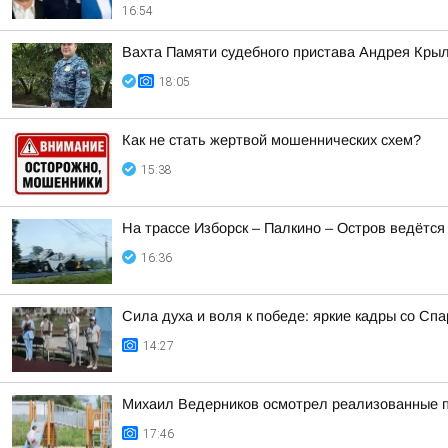
16:54
Вахта Памяти судебного пристава Андрея Кры
18:05
Как не стать жертвой мошеннических схем?
15:38
На трассе Изборск – Палкино – Остров ведётся
16:36
Сила духа и воля к победе: яркие кадры со Сп
14:27
Михаил Ведерников осмотрел реализованные 
17:46