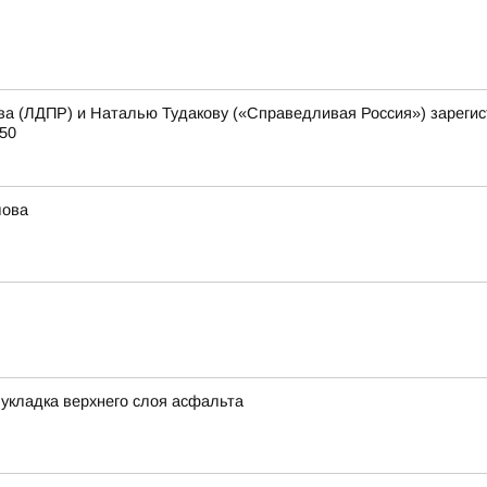
ва (ЛДПР) и Наталью Тудакову («Справедливая Россия») зареги
50
лова
 укладка верхнего слоя асфальта