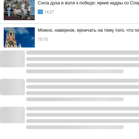
Сила духа и воля к победе: яркие кадры со Сп
14:27
Можно, наверное, ерничать на тему того, что 
15:10