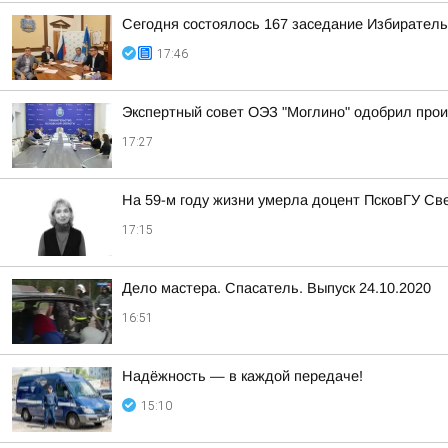
Сегодня состоялось 167 заседание Избиратель
17:46
Экспертный совет ОЭЗ "Моглино" одобрил прои
17:27
На 59-м году жизни умерла доцент ПсковГУ С
17:15
Дело мастера. Спасатель. Выпуск 24.10.2020
16:51
Надёжность — в каждой передаче!
15:10