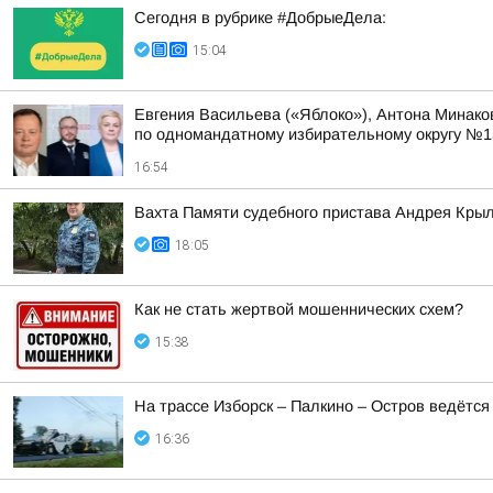
Сегодня в рубрике #ДобрыеДела:
15:04
Евгения Васильева («Яблоко»), Антона Минако
по одномандатному избирательному округу №1
16:54
Вахта Памяти судебного пристава Андрея Кры
18:05
Как не стать жертвой мошеннических схем?
15:38
На трассе Изборск – Палкино – Остров ведётся
16:36