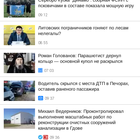
Серебро Кубка "Динамо": сборная ФСИН с
псковичами в составе показала мощную игру
09:12
Литовских пограничников гоняют по лесам
нелегалы?
08:55
Роман Голованов: Парашютист дернул
кольцо — основной купол не раскрылся
07:03
Водитель скрылся с места ДТП в Печорах,
оставив раненого пассажира
09:37
Михаил Ведерников: Проконтролировал
выполнение масштабных работ по
реконструкции очистных сооружений
канализации в Гдове
09:36