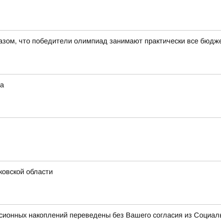
азом, что победители олимпиад занимают практически все бюдже
та
ковской области
нсионных накоплений переведены без Вашего согласия из Социал