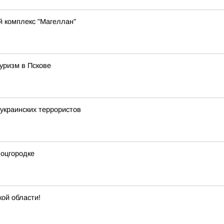
й комплекс "Магеллан"
уризм в Пскове
украинских террористов
Соцгородке
кой области!