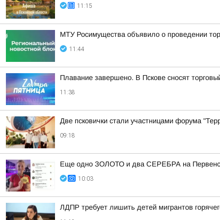
11:15
МТУ Росимущества объявило о проведении тор
11:44
Плавание завершено. В Пскове сносят торговы
11:38
Две псковички стали участницами форума "Тер
09:18
Еще одно ЗОЛОТО и два СЕРЕБРА на Первенст
10:03
ЛДПР требует лишить детей мигрантов горячег