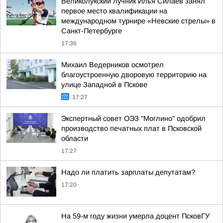
Великолукский лучник Илья Силаев занял
первое место квалификации на
международном турнире «Невские стрелы» в
Санкт-Петербурге
17:36
Михаил Ведерников осмотрел
благоустроенную дворовую территорию на
улице Западной в Пскове
17:27
Экспертный совет ОЭЗ "Моглино" одобрил
производство печатных плат в Псковской
области
17:27
Надо ли платить зарплаты депутатам?
17:20
На 59-м году жизни умерла доцент ПсковГУ