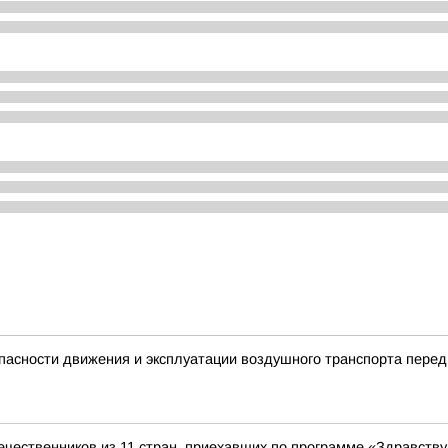
пасности движения и эксплуатации воздушного транспорта пере
чественников из 11 стран, приехавших по программе «Здравству