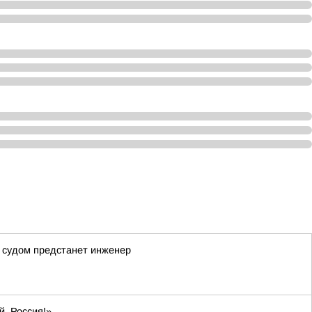
д судом предстанет инженер
й, Россия!»