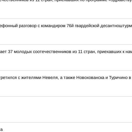
ефонный разговор с командиром 76й гвардейской десантноштур
ет 37 молодых соотечественников из 11 стран, приехавших к на
ретился с жителями Невеля, а также Новохованска и Туричино в
та