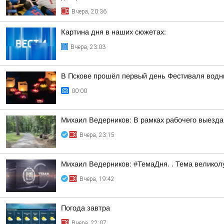
Вчера, 20:36
Картина дня в наших сюжетах:
Вчера, 23:03
В Пскове прошёл первый день Фестиваля водн
00:00
Михаил Ведерников: В рамках рабочего выезда
Вчера, 23:15
Михаил Ведерников: #ТемаДня. . Тема велико
Вчера, 19:42
Погода завтра
Вчера, 22:07