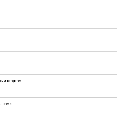
ьным стартам
жанами