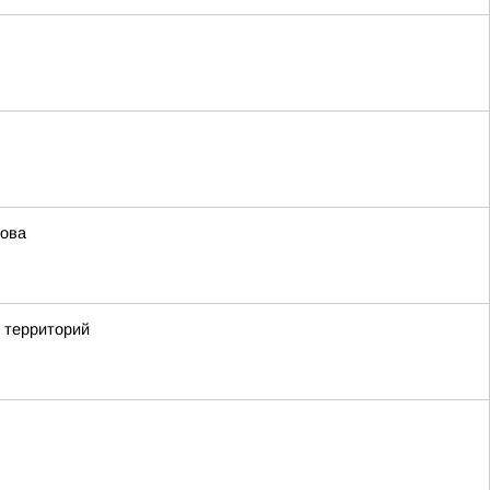
мова
х территорий