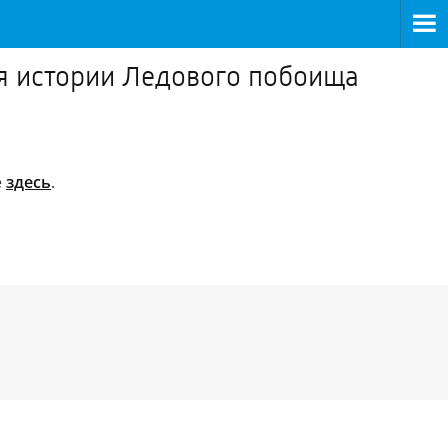
я истории Ледового побоища
е
здесь
.