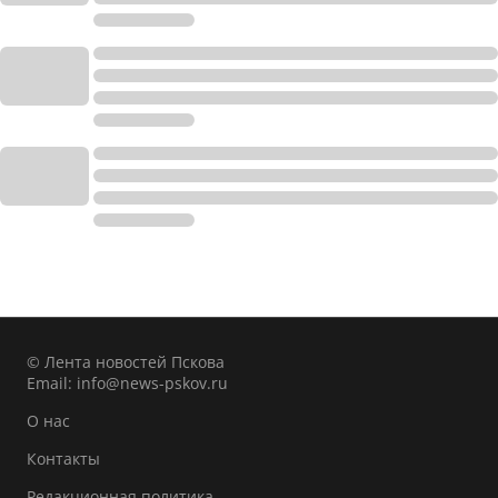
© Лента новостей Пскова
Email:
info@news-pskov.ru
О нас
Контакты
Редакционная политика