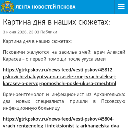
Картина дня в наших сюжетах:
Паблики
3 июня 2026, 23:03
Картина дня в наших сюжетах:
Псковичи жалуются на засилье змей: врач Алексей
Карасев – о первой помощи после укуса змеи
https://gtrkpskov.ru/news-feed/vesti-pskov/45812-
pskovichi-zhaluyutsya-na-zasele-zmej-vrach-aleksej-
karasev-o-pervoj-pomoshchi-posle-ukusa-zmei.html
Врач-рентгенолог и инфекционист из Архангельска:
два новых специалиста пришли в Псковскую
инфекционную больницу
https://gtrkpskov.ru/news-feed/vesti-pskov/45804-
vrach-rentgenolog-i-infektsionist-iz-arkhangelska-dva-