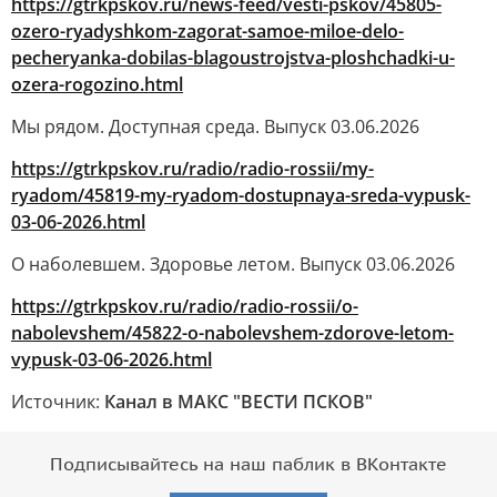
https://gtrkpskov.ru/news-feed/vesti-pskov/45805-
ozero-ryadyshkom-zagorat-samoe-miloe-delo-
pecheryanka-dobilas-blagoustrojstva-ploshchadki-u-
ozera-rogozino.html
Мы рядом. Доступная среда. Выпуск 03.06.2026
https://gtrkpskov.ru/radio/radio-rossii/my-
ryadom/45819-my-ryadom-dostupnaya-sreda-vypusk-
03-06-2026.html
О наболевшем. Здоровье летом. Выпуск 03.06.2026
https://gtrkpskov.ru/radio/radio-rossii/o-
nabolevshem/45822-o-nabolevshem-zdorove-letom-
vypusk-03-06-2026.html
Источник:
Канал в МАКС "ВЕСТИ ПСКОВ"
Подписывайтесь на наш паблик в ВКонтакте