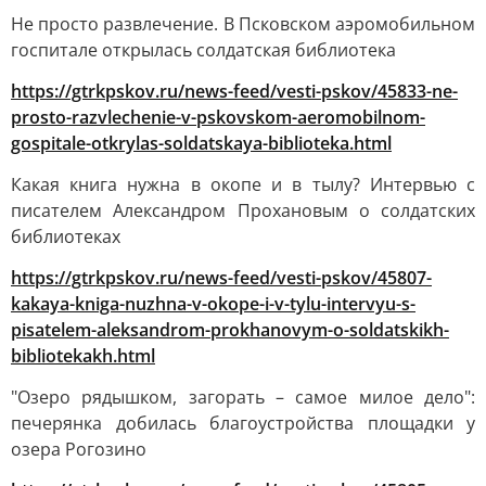
Не просто развлечение. В Псковском аэромобильном
госпитале открылась солдатская библиотека
https://gtrkpskov.ru/news-feed/vesti-pskov/45833-ne-
prosto-razvlechenie-v-pskovskom-aeromobilnom-
gospitale-otkrylas-soldatskaya-biblioteka.html
Какая книга нужна в окопе и в тылу? Интервью с
писателем Александром Прохановым о солдатских
библиотеках
https://gtrkpskov.ru/news-feed/vesti-pskov/45807-
kakaya-kniga-nuzhna-v-okope-i-v-tylu-intervyu-s-
pisatelem-aleksandrom-prokhanovym-o-soldatskikh-
bibliotekakh.html
"Озеро рядышком, загорать – самое милое дело":
печерянка добилась благоустройства площадки у
озера Рогозино