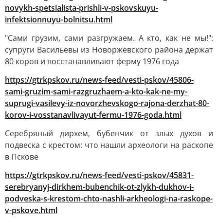
novykh-spetsialista-prishli-v-pskovskuyu-
infektsionnuyu-bolnitsu.html
"Сами грузим, сами разгружаем. А кто, как не мы!":
супруги Васильевы из Новоржевского района держат
80 коров и восстанавливают ферму 1976 года
https://gtrkpskov.ru/news-feed/vesti-pskov/45806-
sami-gruzim-sami-razgruzhaem-a-kto-kak-ne-my-
suprugi-vasilevy-iz-novorzhevskogo-rajona-derzhat-80-
korov-i-vosstanavlivayut-fermu-1976-goda.html
Серебряный дирхем, бубенчик от злых духов и
подвеска с крестом: что нашли археологи на раскопе
в Пскове
https://gtrkpskov.ru/news-feed/vesti-pskov/45831-
serebryanyj-dirkhem-bubenchik-ot-zlykh-dukhov-i-
podveska-s-krestom-chto-nashli-arkheologi-na-raskope-
v-pskove.html