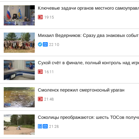
Ключевые задачи органов местного самоуправл
19:15
Михаил Ведерников: Сразу два знаковых событ
22:10
Сухой счёт в финале, полный контроль над игро
16:11
Смоленск пережил смертоносный ураган
21:48
Соколицы преображаются: шесть ТОСов получи
21:28