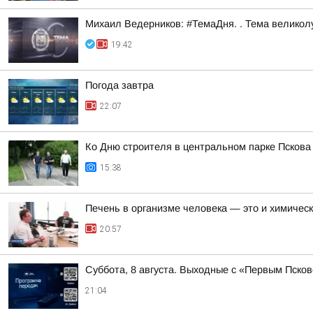
Михаил Ведерников: #ТемаДня. . Тема велико
19:42
Погода завтра
22:07
Ко Дню строителя в центральном парке Псков
15:38
Печень в организме человека — это и химическ
20:57
Суббота, 8 августа. Выходные с «Первым Псков
21:04