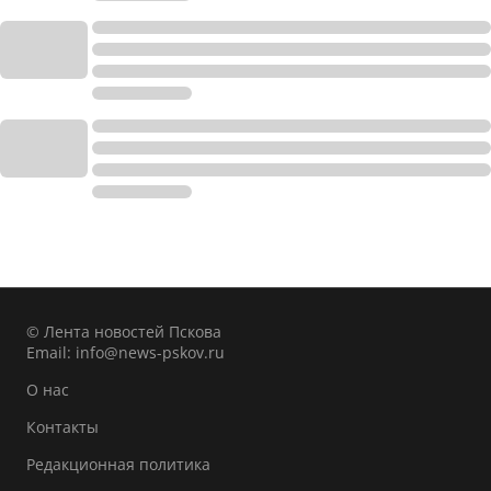
© Лента новостей Пскова
Email:
info@news-pskov.ru
О нас
Контакты
Редакционная политика