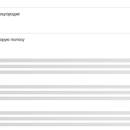
оцгородке
торую полосу