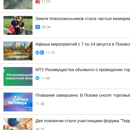
11:29
Земля Новосокольников стала частью мемориа
09:04
Афиша мероприятий с 7 по 14 августа в Псковс
11:15
МТУ Росимущества объявило о проведении тор
11:44
Плавание завершено. В Пскове сносят торговы
11:38
Две псковички стали участницами форума "Тер
09:18