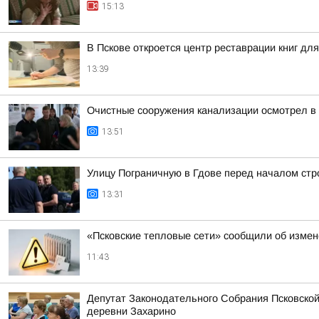
15:13
В Пскове откроется центр реставрации книг дл
13:39
Очистные сооружения канализации осмотрел в 
13:51
Улицу Пограничную в Гдове перед началом стро
13:31
«Псковские тепловые сети» сообщили об измен
11:43
Депутат Законодательного Собрания Псковской
деревни Захарино