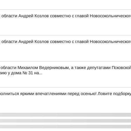
 области Андрей Козлов совместно с главой Новосокольническо
 области Андрей Козлов совместно с главой Новосокольническог
й области Михаилом Ведерниковым, а также депутатами Псковск
ию у дома № 31 на...
аполниться яркими впечатлениями перед осенью! Ловите подборк