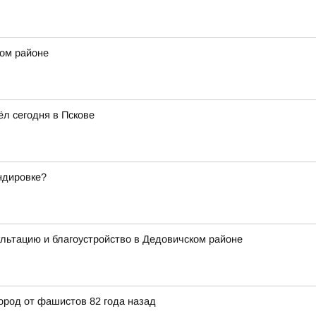
ком районе
л сегодня в Пскове
андировке?
льтацию и благоустройство в Дедовичском районе
ород от фашистов 82 года назад