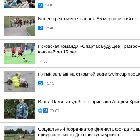
16:51
Более трёх тысяч человек, 85 мероприятий по 
16:40
Псковская команда «Спартак Будущее» разгроми
юношей до 15 лет
14:55
Пятый заплыв на открытой воде Swimcup прошё
16:15
Вахта Памяти судебного пристава Андрея Кры
09:09
Социальный координатор филиала фонда «Защи
приуроченных ко Дню физкультурника