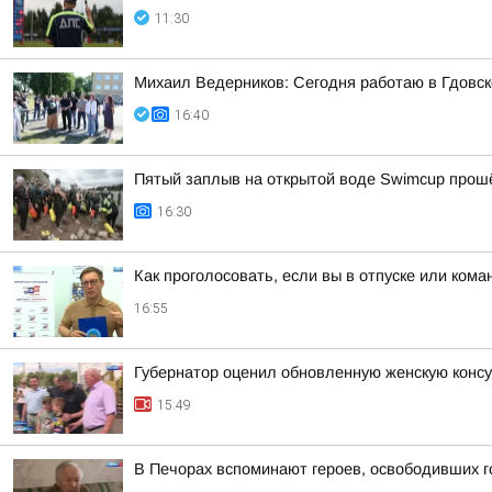
11:30
Михаил Ведерников: Сегодня работаю в Гдовс
16:40
Пятый заплыв на открытой воде Swimcup прошё
16:30
Как проголосовать, если вы в отпуске или ком
16:55
Губернатор оценил обновленную женскую консу
15:49
В Печорах вспоминают героев, освободивших г