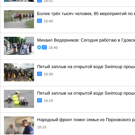
16:51
Более трёх тысяч человек, 85 мероприятий по 
16:40
Михаил Ведерников: Сегодня работаю в Гдовс
16:40
Пятый заплыв на открытой воде Swimcup прошё
16:30
Пятый заплыв на открытой воде Swimcup прошё
16:15
Народный фронт помог семье из Порховского р
16:15