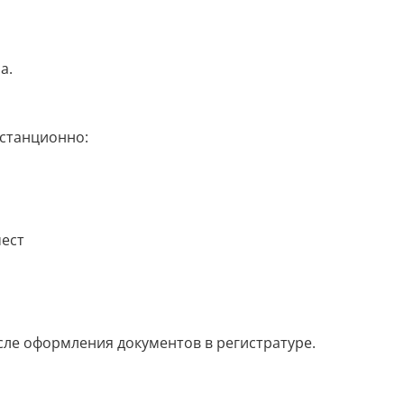
а.
истанционно:
мест
ле оформления документов в регистратуре.