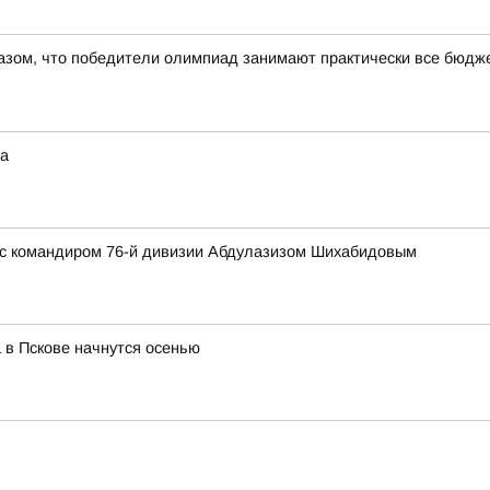
азом, что победители олимпиад занимают практически все бюдже
та
 с командиром 76-й дивизии Абдулазизом Шихабидовым
 в Пскове начнутся осенью