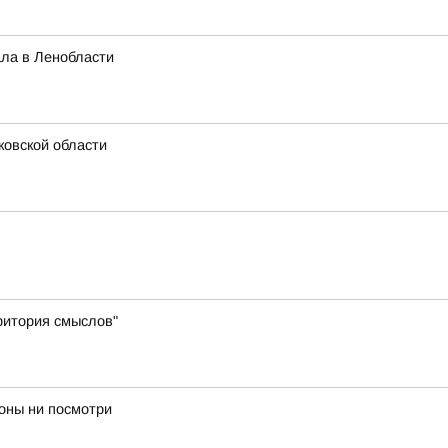
ла в Ленобласти
ковской области
ритория смыслов"
роны ни посмотри