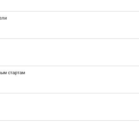
дели
ным стартам