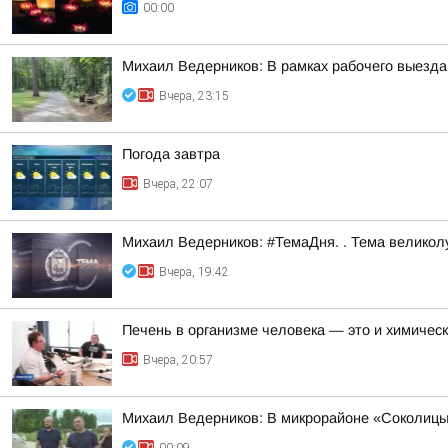
00:00
Михаил Ведерников: В рамках рабочего выезда
Вчера, 23:15
Погода завтра
Вчера, 22:07
Михаил Ведерников: #ТемаДня. . Тема велико
Вчера, 19:42
Печень в организме человека — это и химическ
Вчера, 20:57
Михаил Ведерников: В микрорайоне «Соколицы»