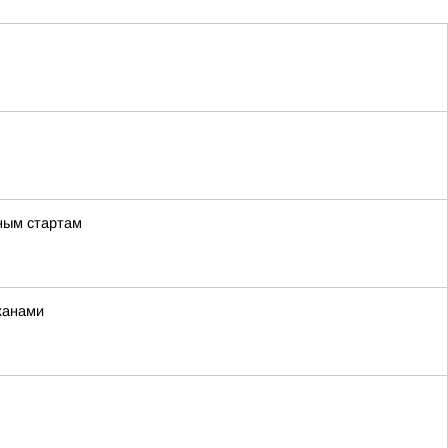
ьным стартам
жанами