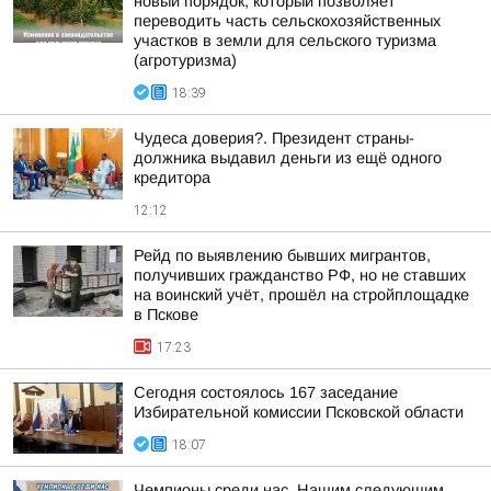
новый порядок, который позволяет
переводить часть сельскохозяйственных
участков в земли для сельского туризма
(агротуризма)
18:39
Чудеса доверия?. Президент страны-
должника выдавил деньги из ещё одного
кредитора
12:12
Рейд по выявлению бывших мигрантов,
получивших гражданство РФ, но не ставших
на воинский учёт, прошёл на стройплощадке
в Пскове
17:23
Сегодня состоялось 167 заседание
Избирательной комиссии Псковской области
18:07
Чемпионы среди нас. Нашим следующим