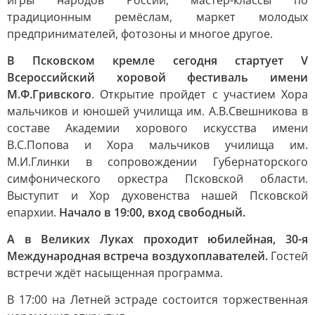
игры народов России, мастер-классы по
традиционным ремёслам, маркет молодых
предпринимателей, фотозоны и многое другое.
В Псковском кремле сегодня стартует V
Всероссийский хоровой фестиваль имени
М.Ф.Гривского
. Открытие пройдет с участием Хора
мальчиков и юношей училища им. А.В.Свешникова в
составе Академии хорового искусства имени
В.С.Попова и Хора мальчиков училища им.
М.И.Глинки в сопровождении Губернаторского
симфонического оркестра Псковской области.
Выступит и Хор духовенства нашей Псковской
епархии.
Начало в 19:00, вход свободный.
А в Великих Луках проходит юбилейная, 30-я
Международная встреча воздухоплавателей.
Гостей
встречи ждёт насыщенная программа.
В 17:00 на Летней эстраде состоится торжественная