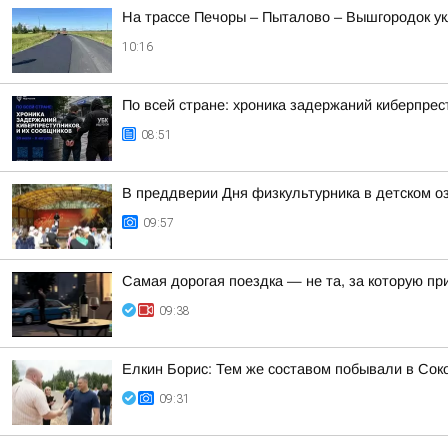
На трассе Печоры – Пыталово – Вышгородок у
10:16
По всей стране: хроника задержаний киберпрес
08:51
В преддверии Дня физкультурника в детском о
09:57
Самая дорогая поездка — не та, за которую п
09:38
Елкин Борис: Тем же составом побывали в Сок
09:31