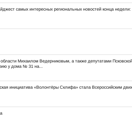
йджест самых интересных региональных новостей конца недели:
й области Михаилом Ведерниковым, а также депутатами Псковск
ию у дома № 31 на...
нская инициатива «Волонтёры Склифа» стала Всероссийским дв
та