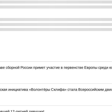
аве сборной России примет участие в первенстве Европы среди ю
нская инициатива «Волонтёры Склифа» стала Всероссийским дв
авшей 17-летней девушки!