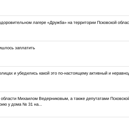
здоровительном лагере «Дружба» на территории Псковской обла
ришлось заплатить
олицах и убедились какой это по-настоящему активный и неравн
ой области Михаилом Ведерниковым, а также депутатами Псковск
ию у дома № 31 на...