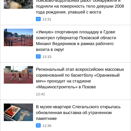
поисково-водолазных работ обнаружили и
подняли на поверхность тело девушки 2008
года рождения, упавшей с моста
13:31
«Умную» спортивную площадку в Гдове
осмотрел губернатор Псковской области
Михаил Ведерников в рамках рабочего
визита в округ
13:15
Региональный этап всероссийских массовых
соревнований по баскетболу «Оранжевый
мяч» проходит на стадионе
«Машиностроитель» в Пскове
12:42
В музее-квартире Спегальского открылась
обновленная выставка об утраченном
памятнике
12:36