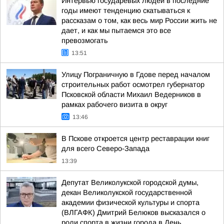
Интервью государевых людей в последние
годы имеют тенденцию скатываться к
рассказам о том, как весь мир России жить не
дает, и как мы пытаемся это все
превозмогать
13:51
Улицу Пограничную в Гдове перед началом
строительных работ осмотрел губернатор
Псковской области Михаил Ведерников в
рамках рабочего визита в округ
13:46
В Пскове откроется центр реставрации книг
для всего Северо-Запада
13:39
Депутат Великолукской городской думы,
декан Великолукской государственной
академии физической культуры и спорта
(ВЛГАФК) Дмитрий Белюков высказался о
роли спорта в жизни города в День