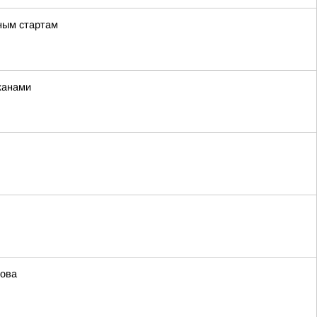
ьным стартам
жанами
мова