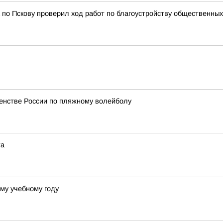
 по Пскову проверил ход работ по благоустройству общественны
енстве России по пляжному волейболу
та
му учебному году