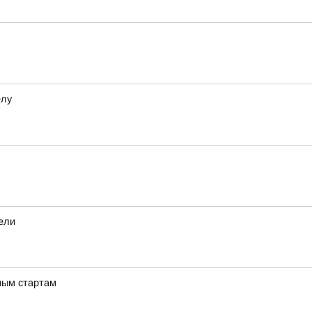
елу
дели
ным стартам