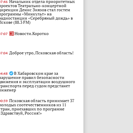
Начальник отдела приоритетных
07:46
проектов Театрально-концертной
дирекции Денис Зиязов стал гостем
программы «Минкульт» на
радиостанции «Серебряный дождь» в
Пскове (88.3 FM)
Новости.Коротко
07:07
Доброе утро, Псковская область!
07:04
В Хабаровском крае за
04:48
нарушение правил безопасности
движения и эксплуатации воздушного
транспорта перед судом предстанет
инженер
Псковская область принимает 37
00:39
молодых соотечественников из 11
стран, приехавших по программе
«Здравствуй, Россия!»
Президент России Владимир
Вчера, 23:48
Путин провёл телефонный разговор с
командиром 76й гвардейской