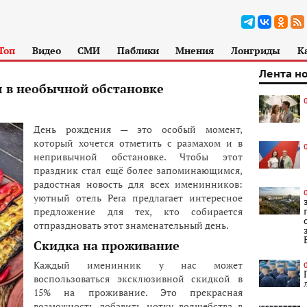
Топ
Видео
СМИ
Паблики
Мнения
Лонгриды
К
Лента н
 в необычной обстановке
День рождения — это особый момент,
который хочется отметить с размахом и в
непривычной обстановке. Чтобы этот
праздник стал ещё более запоминающимся,
радостная новость для всех именинников:
уютный отель Pera предлагает интересное
предложение для тех, кто собирается
отпраздновать этот знаменательный день.
Скидка на проживание
Каждый именинник у нас может
воспользоваться эксклюзивной скидкой в
15% на проживание. Это прекрасная
возможность добавить нотку волшебства в