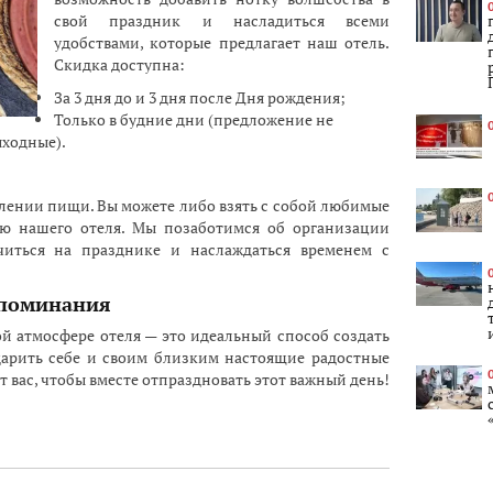
свой праздник и насладиться всеми
удобствами, которые предлагает наш отель.
Скидка доступна:
За 3 дня до и 3 дня после Дня рождения;
Только в будние дни (предложение не
ыходные).
лении пищи. Вы можете либо взять с собой любимые
ню нашего отеля. Мы позаботимся об организации
читься на празднике и наслаждаться временем с
споминания
й атмосфере отеля — это идеальный способ создать
арить себе и своим близким настоящие радостные
т вас, чтобы вместе отпраздновать этот важный день!