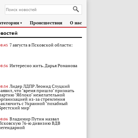
атегории
Происшествия
О нас
►
овостей
7 августа в Псковской области:
08:45
Интересно жить. Дарья Романова
08:36
Лидер ЛДПР Леонид Слуцкий
08:34
заявил, что "время пришло" признать
партию "Яблоко" нежелательной
организацией из-за стремления
заключить с Украиной "похабный
Брестский мир"
Владимир Путин назвал
08:06
Псковскую 76-ю дивизию ВДВ
легендарной