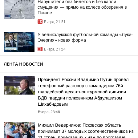
Нарушители без билетов и без капли
смущения — прямо на колесе обозрения в
Пскове
Вчера, 21:51
У великолукской футбольной команды «Луки-
Энергия» новая форма
Вчера, 21:24
ЛЕНТА НОВОСТЕЙ
Президент России Владимир Путин провёл
телефонный разговор с командиром 76й
гвардейской десантноштурмовой дивизии
ВДВ гвардии полковником Абдулазизом
Шихабидовым
Вчера, 23:48
Михаил Ведерников: Псковская область
принимает 37 молодых соотечественников из
11 стран, приехавших к нам по программе