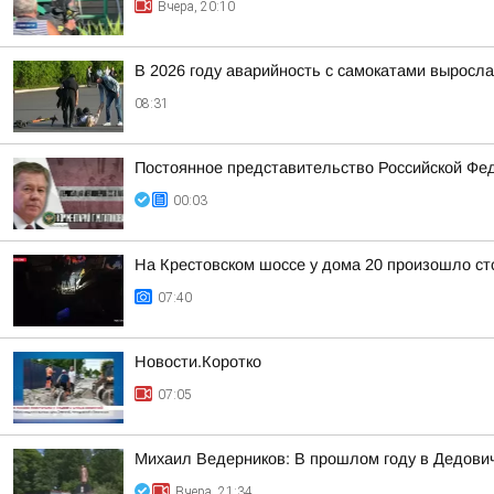
Вчера, 20:10
В 2026 году аварийность с самокатами выросл
08:31
Постоянное представительство Российской Фе
00:03
На Крестовском шоссе у дома 20 произошло ст
07:40
Новости.Коротко
07:05
Михаил Ведерников: В прошлом году в Дедович
Вчера, 21:34